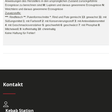
Anweisungen des Herstellers in den ursprünglichen Zustand zurückgeführte
Erzegnisse zu berechnen sind
M
: Lupinen und daraus gewonnene Erzeugnisse
N
:
Weichtiere und daraus gewonnene Erzeugnisse
Zusatzstoffe:
***
: Rindfleisch
**
: Putenformschnitte
*
: Rind und Pute gemischt
13
: gewachst
11
: mit
Süßungsmittel
1
: mit Farbstoff
2
: mit Konservierungsstoff
3
: mit Antioxidationsmittel
4
: mit Geschmacksverstärker
5
: geschwefelt
6
: geschwärzt
7
: mit Phosphat
8
:
Milcheiweiß
9
: koffeinhaltig
10
: chininhaltig
Keine Haftung für Fehler!
Kontakt
Kebab Station