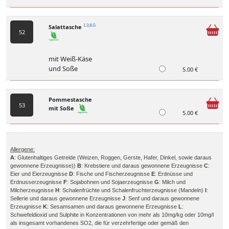
Salattasche
1,3,8,G
52
mit Weiß-Käse
und Soße
5.00 €
Pommestasche
53
mit Soße
5.00 €
Allergene:
A
: Glutenhaltiges Getreide (Weizen, Roggen, Gerste, Hafer, Dinkel, sowie daraus
gewonnene Erzeugnisse))
B
: Krebstiere und daraus gewonnene Erzeugnisse
C
:
Eier und Eierzeugnisse
D
: Fische und Fischerzeugnisse
E
: Erdnüsse und
Erdnusserzeugnisse
F
: Sojabohnen und Sojaerzeugnisse
G
: Milch und
Milcherzeugnisse
H
: Schalenfrüchte und Schalenfruchterzeugnisse (Mandeln)
I
:
Sellerie und daraus gewonnene Erzeugnisse
J
: Senf und daraus gewonnene
Erzeugnisse
K
: Sesamsamen und daraus gewonnene Erzeugnisse
L
:
Schwefeldioxid und Sulphite in Konzentrationen von mehr als 10mg/kg oder 10mg/l
als insgesamt vorhandenes SO2, die für verzehrfertige oder gemäß den